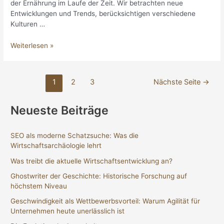
der Ernährung im Laufe der Zeit. Wir betrachten neue
Entwicklungen und Trends, berücksichtigen verschiedene
Kulturen …
Wandel
Weiterlesen »
der
Ernährung
im
Seitennummerierung
1
2
3
Nächste Seite
→
Laufe
der
der
Beiträge
Neueste Beiträge
Zeit
SEO als moderne Schatzsuche: Was die
Wirtschaftsarchäologie lehrt
Was treibt die aktuelle Wirtschaftsentwicklung an?
Ghostwriter der Geschichte: Historische Forschung auf
höchstem Niveau
Geschwindigkeit als Wettbewerbsvorteil: Warum Agilität für
Unternehmen heute unerlässlich ist