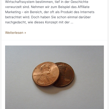
Wirtschaftssystem bestimmen, tief in der Geschichte
verwurzelt sind. Nehmen wir zum Beispiel das Affiliate
Marketing – ein Bereich, der oft als Produkt des Internets
betrachtet wird. Doch haben Sie schon einmal darüber
nachgedacht, wie dieses Konzept mit der …
Affiliate
Weiterlesen »
Marketing
und
die
Hanse:
Lektionen
aus
der
mittelalterlichen
Handelsgeschichte
für
moderne
Marketing
Agenturen