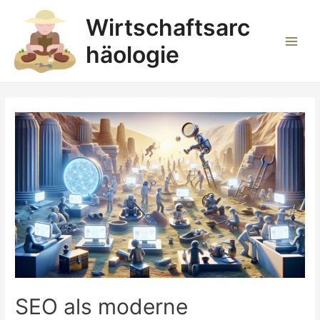
Zum
Wirtschaftsarc
Inhalt
springen
häologie
Main
Men
SEO als moderne