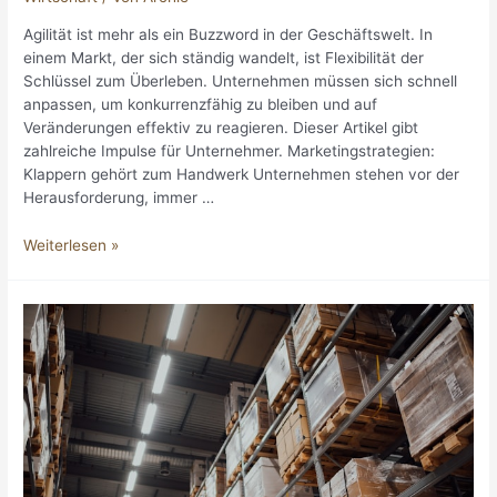
Agilität ist mehr als ein Buzzword in der Geschäftswelt. In
einem Markt, der sich ständig wandelt, ist Flexibilität der
Schlüssel zum Überleben. Unternehmen müssen sich schnell
anpassen, um konkurrenzfähig zu bleiben und auf
Veränderungen effektiv zu reagieren. Dieser Artikel gibt
zahlreiche Impulse für Unternehmer. Marketingstrategien:
Klappern gehört zum Handwerk Unternehmen stehen vor der
Herausforderung, immer …
Geschwindigkeit
Weiterlesen »
als
Wettbewerbsvorteil:
Warum
Agilität
für
Unternehmen
heute
unerlässlich
ist