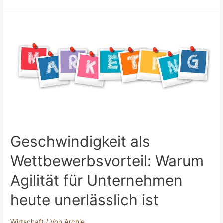
der
Geschichte:
Historische
Forschung
auf
höchstem
Niveau
Geschwindigkeit als
Wettbewerbsvorteil: Warum
Agilität für Unternehmen
heute unerlässlich ist
Wirtschaft
/ Von
Archie