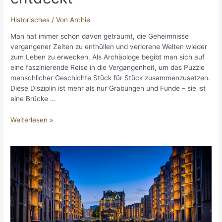
Historisches
/ Von
Archie
Man hat immer schon davon geträumt, die Geheimnisse
vergangener Zeiten zu enthüllen und verlorene Welten wieder
zum Leben zu erwecken. Als Archäologe begibt man sich auf
eine faszinierende Reise in die Vergangenheit, um das Puzzle
menschlicher Geschichte Stück für Stück zusammenzusetzen.
Diese Disziplin ist mehr als nur Grabungen und Funde – sie ist
eine Brücke …
Auf
Weiterlesen »
den
Spuren
der
Vergangenheit:
Wie
man
als
Archäologe
verlorene