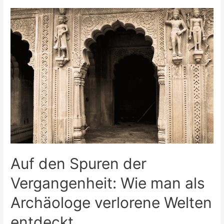
in
der
Gestaltung
individueller
Stoffe
Auf den Spuren der
Vergangenheit: Wie man als
Archäologe verlorene Welten
entdeckt