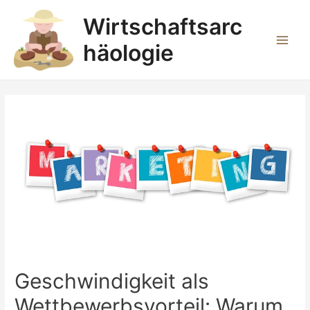
Zum
Wirtschaftsarc
Inhalt
springen
häologie
Main
Men
Geschwindigkeit als
Wettbewerbsvorteil: Warum